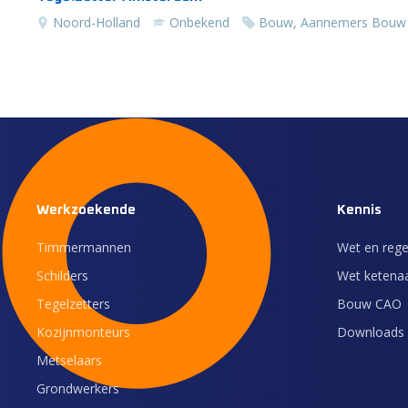
Noord-Holland
Onbekend
Bouw, Aannemers Bouw
Werkzoekende
Kennis
Timmermannen
Wet en rege
Schilders
Wet ketenaa
Tegelzetters
Bouw CAO
Kozijnmonteurs
Downloads 
Metselaars
Grondwerkers