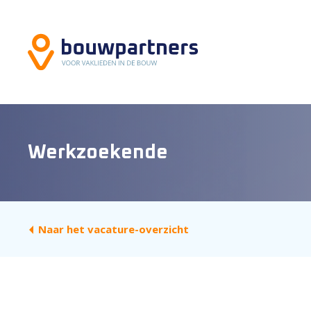
Werkzoekende
Naar het vacature-overzicht