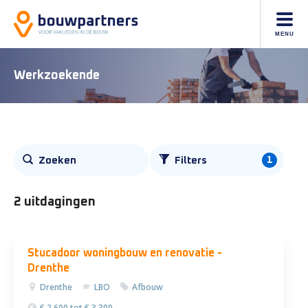
MENU
Werkzoekende
Alle
1
Zoeken
Filters
vacatures
2 uitdagingen
Stucadoor woningbouw en renovatie -
Drenthe
Drenthe
LBO
Afbouw
€ 2.600 tot € 3.300