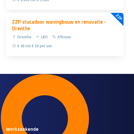
ZZP
ZZP stucadoor woningbouw en renovatie -
Drenthe
Drenthe
LBO
Afbouw
€ 40 tot € 50 per uur
Werkzoekende