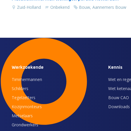
Zuid-Holland
Onbekend
Bouw, Aannemers Bouw
Werkzoekende
Kennis
Timmermannen
Wet en rege
Schilders
Wet ketenaa
Tegelzetters
Bouw CAO
Kozijnmonteurs
Downloads 
Metselaars
Grondwerkers