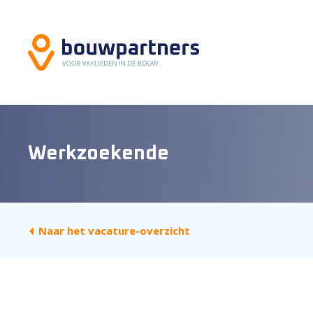
Werkzoekende
Naar het vacature-overzicht