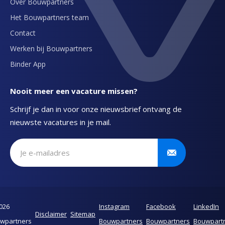
Over Bouwpartners
Het Bouwpartners team
Contact
Werken bij Bouwpartners
Binder App
Nooit meer een vacature missen?
Schrijf je dan in voor onze nieuwsbrief ontvang de
nieuwste vacatures in je mail.
Schrijf je in voor onze nieuwsbrief
026
Instagram
Facebook
LinkedIn
Disclaimer
Sitemap
wpartners
Bouwpartners
Bouwpartners
Bouwpart