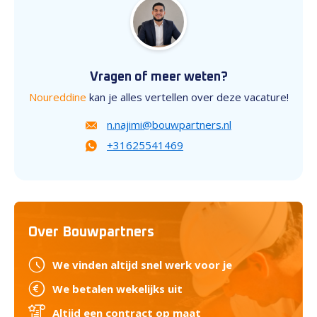
Vragen of meer weten?
Noureddine
kan je alles vertellen over deze vacature!
n.najimi@bouwpartners.nl
+31625541469
Over Bouwpartners
We vinden altijd snel werk voor je
We betalen wekelijks uit
Altijd een contract op maat