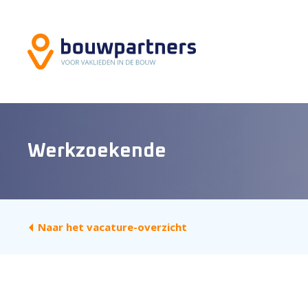
Werkzoekende
Naar het vacature-overzicht