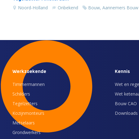
Noord-Holland
Onbekend
Bouw, Aannemers Bouw
Werkzoekende
Kennis
Timmermannen
Wet en rege
Schilders
Wet ketenaa
Tegelzetters
Bouw CAO
Kozijnmonteurs
Downloads 
Metselaars
Grondwerkers