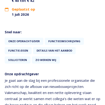
€ 40 tot € 42
Geplaatst op
1 juli 2026
Snel naar:
ONZE OPDRACHTGEVER
FUNCTIEOMSCHRIJVING
FUNCTIE-EISEN
DETAILS VAN HET AANBOD
SOLLICITEREN
ZO WERKEN WIJ
Onze opdrachtgever
Je gaat aan de slag bij een professionele organisatie die
zich richt op de afbouw van nieuwbouwprojecten.
Vakmanschap, kwaliteit en een nette oplevering staan
centraal. Je werkt samen met collega’s die weten wat er op
de bouw nodig is en die elkaar helpen om het werk goed