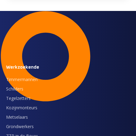
Werkzoekende
Timmermannen
Schilders
Tegelzetters
Kozijnmonteurs
Metselaars
Grondwerkers
ZZP in de Bouw