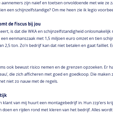
e aannemers zijn naïef en toetsen onvoldoende met wie ze z
n een schijnzelfstandige? Om me heen zie ik legio voorbee
mt de fiscus bij jou
seert, is dat die WKA en schijnzelfstandigheid onlosmakelijk 
bt een eenmanszaak met 1,5 miljoen euro omzet en tien schi
n 2,5 ton. Zo’n bedrijf kan dat niet betalen en gaat failliet. 
 soms ook bewust risico nemen en de grenzen opzoeken. Er 
reau’, die zich afficheren met goed en goedkoop. Die maken 
t niet zo nauw met de regels.
tijk
 klant van mij huurt een montagebedrijf in. Hun zzp’ers kri
doen en rijden rond met kleren van het bedrijf. Alles wordt