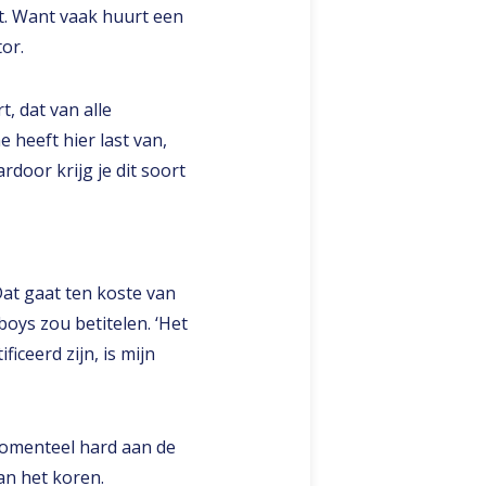
ast. Want vaak huurt een
or.
, dat van alle
 heeft hier last van,
door krijg je dit soort
Dat gaat ten koste van
oys zou betitelen. ‘Het
iceerd zijn, is mijn
omenteel hard aan de
an het koren.