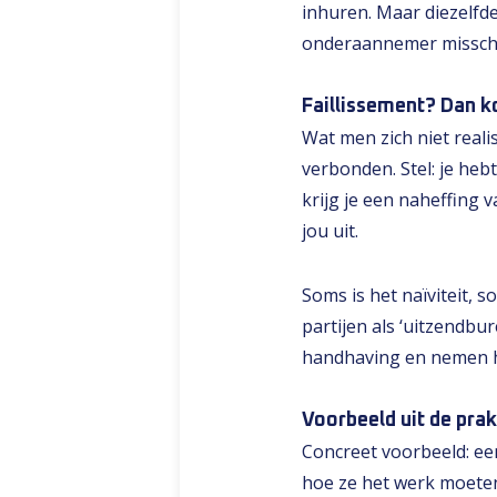
inhuren. Maar diezelfd
onderaannemer misschie
Faillissement? Dan ko
Wat men zich niet reali
verbonden. Stel: je he
krijg je een naheffing va
jou uit.
Soms is het naïviteit,
partijen als ‘uitzendbu
handhaving en nemen he
Voorbeeld uit de prak
Concreet voorbeeld: een
hoe ze het werk moeten 