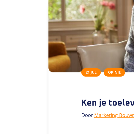
21 JUL
OPINIE
Ken je toele
Door
Marketing Bouwp