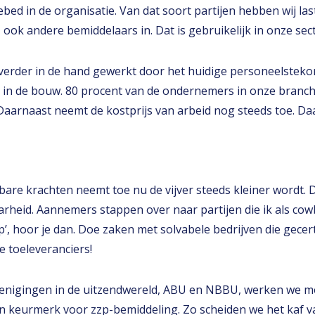
ngebed in de organisatie. Van dat soort partijen hebben wij l
 ook andere bemiddelaars in. Dat is gebruikelijk in onze sect
rder in de hand gewerkt door het huidige personeelstekort
 in de bouw. 80 procent van de ondernemers in onze branche
Daarnaast neemt de kostprijs van arbeid nog steeds toe. Daar
bare krachten neemt toe nu de vijver steeds kleiner wordt. 
rheid. Aannemers stappen over naar partijen die ik als cowb
, hoor je dan. Doe zaken met solvabele bedrijven die gecertif
e toeleveranciers!
nigingen in de uitzendwereld, ABU en NBBU, werken we m
 keurmerk voor zzp-bemiddeling. Zo scheiden we het kaf v