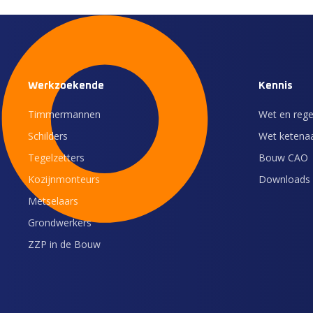
Werkzoekende
Kennis
Timmermannen
Wet en rege
Schilders
Wet ketenaa
Tegelzetters
Bouw CAO
Kozijnmonteurs
Downloads 
Metselaars
Grondwerkers
ZZP in de Bouw