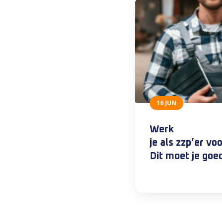
16 JUN
Werk
je als zzp’er v
Dit moet je goe