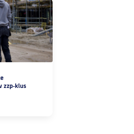
de
w zzp‑klus