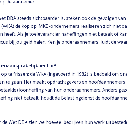
l op de aannemer.
t DBA steeds zichtbaarder is, steken ook de gevolgen van
 (WKA) de kop op. MKB-ondernemers realiseren zich niet dat
 heeft. Als je toeleverancier naheffingen niet betaalt of kan
 fiscus bij jou geld halen. Ken je onderaannemers, luidt de w
enaansprakelijkheid in?
p te frissen: de WKA (ingevoerd in 1982) is bedoeld om one
gen te gaan. Het maakt opdrachtgevers en hoofdaannemers 
betaalde) loonheffing van hun onderaannemers. Anders geze
heffing niet betaalt, houdt de Belastingdienst de hoofdaann
r de Wet DBA zien we hoeveel bedrijven hun werk uitbested