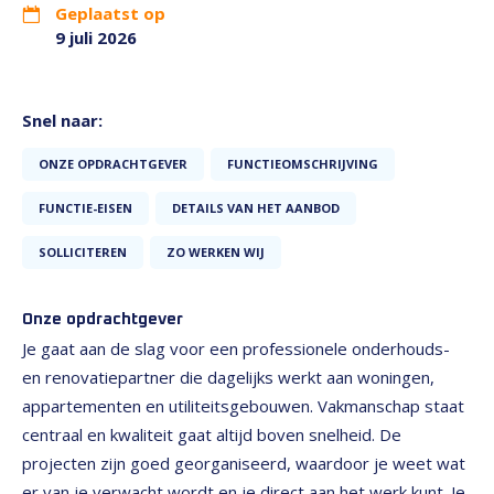
Geplaatst op
9 juli 2026
Snel naar:
ONZE OPDRACHTGEVER
FUNCTIEOMSCHRIJVING
FUNCTIE-EISEN
DETAILS VAN HET AANBOD
SOLLICITEREN
ZO WERKEN WIJ
Onze opdrachtgever
Je gaat aan de slag voor een professionele onderhouds-
en renovatiepartner die dagelijks werkt aan woningen,
appartementen en utiliteitsgebouwen. Vakmanschap staat
centraal en kwaliteit gaat altijd boven snelheid. De
projecten zijn goed georganiseerd, waardoor je weet wat
er van je verwacht wordt en je direct aan het werk kunt. Je