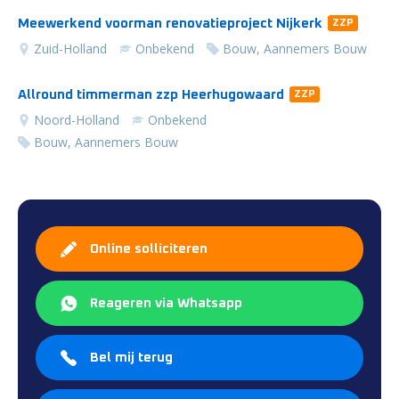
Meewerkend voorman renovatieproject Nijkerk
ZZP
Zuid-Holland
Onbekend
Bouw, Aannemers Bouw
Allround timmerman zzp Heerhugowaard
ZZP
Noord-Holland
Onbekend
Bouw, Aannemers Bouw
Online solliciteren
Reageren via Whatsapp
Bel mij terug