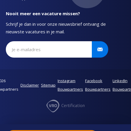
Nooit meer een vacature missen?
Schrijf je dan in voor onze nieuwsbrief ontvang de
nieuwste vacatures in je mail.
Schrijf je in voor onze nieuwsbrief
026
Instagram
Facebook
LinkedIn
Disclaimer
Sitemap
wpartners
Bouwpartners
Bouwpartners
Bouwpart