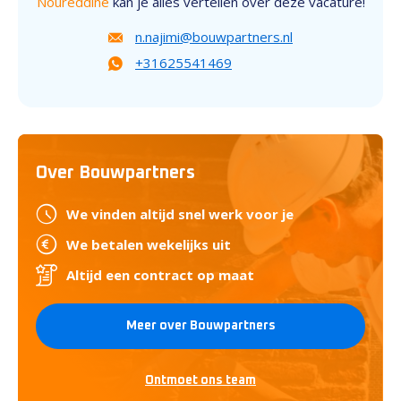
Noureddine
kan je alles vertellen over deze vacature!
n.najimi@bouwpartners.nl
+31625541469
Over Bouwpartners
We vinden altijd snel werk voor je
We betalen wekelijks uit
Altijd een contract op maat
Meer over Bouwpartners
Ontmoet ons team