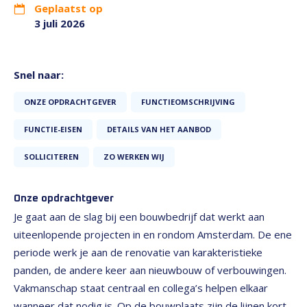
Geplaatst op
3 juli 2026
Snel naar:
ONZE OPDRACHTGEVER
FUNCTIEOMSCHRIJVING
FUNCTIE-EISEN
DETAILS VAN HET AANBOD
SOLLICITEREN
ZO WERKEN WIJ
Onze opdrachtgever
Je gaat aan de slag bij een bouwbedrijf dat werkt aan
uiteenlopende projecten in en rondom Amsterdam. De ene
periode werk je aan de renovatie van karakteristieke
panden, de andere keer aan nieuwbouw of verbouwingen.
Vakmanschap staat centraal en collega’s helpen elkaar
wanneer dat nodig is. Op de bouwplaats zijn de lijnen kort