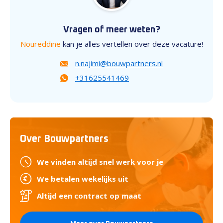
Vragen of meer weten?
Noureddine
kan je alles vertellen over deze vacature!
n.najimi@bouwpartners.nl
+31625541469
Over Bouwpartners
We vinden altijd snel werk voor je
We betalen wekelijks uit
Altijd een contract op maat