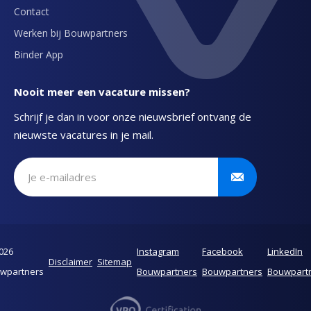
Contact
Werken bij Bouwpartners
Binder App
Nooit meer een vacature missen?
Schrijf je dan in voor onze nieuwsbrief ontvang de
nieuwste vacatures in je mail.
Schrijf je in voor onze nieuwsbrief
026
Instagram
Facebook
LinkedIn
Disclaimer
Sitemap
wpartners
Bouwpartners
Bouwpartners
Bouwpart